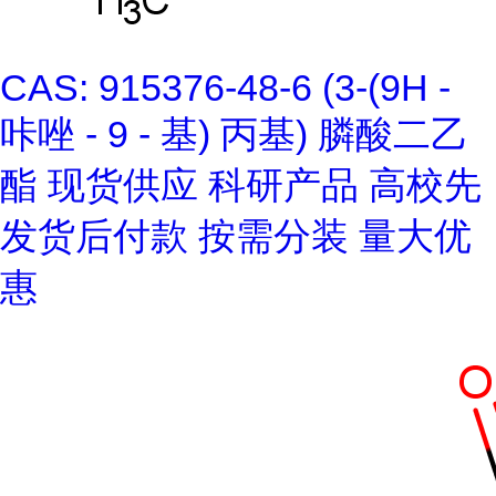
CAS: 915376-48-6 (3-(9H -
咔唑 - 9 - 基) 丙基) 膦酸二乙
酯 现货供应 科研产品 高校先
发货后付款 按需分装 量大优
惠