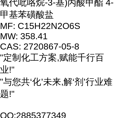
氧代吡咯烷-3-基)丙酸甲酯 4-
甲基苯磺酸盐
MF: C15H22N2O6S
MW: 358.41
CAS: 2720867-05-8
"定制化工方案,赋能千行百
业!"
"与您共‘化’未来,解‘剂’行业难
题!"
QQ:2885377349