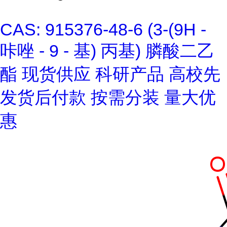
CAS: 915376-48-6 (3-(9H -
咔唑 - 9 - 基) 丙基) 膦酸二乙
酯 现货供应 科研产品 高校先
发货后付款 按需分装 量大优
惠