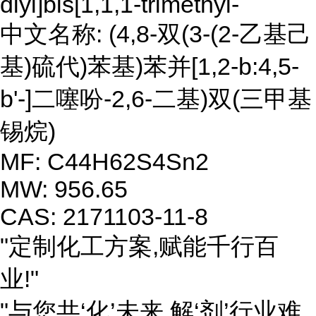
diyl]bis[1,1,1-trimethyl-
中文名称: (4,8-双(3-(2-乙基己
基)硫代)苯基)苯并[1,2-b:4,5-
b'-]二噻吩-2,6-二基)双(三甲基
锡烷)
MF: C44H62S4Sn2
MW: 956.65
CAS: 2171103-11-8
"定制化工方案,赋能千行百
业!"
"与您共‘化’未来,解‘剂’行业难