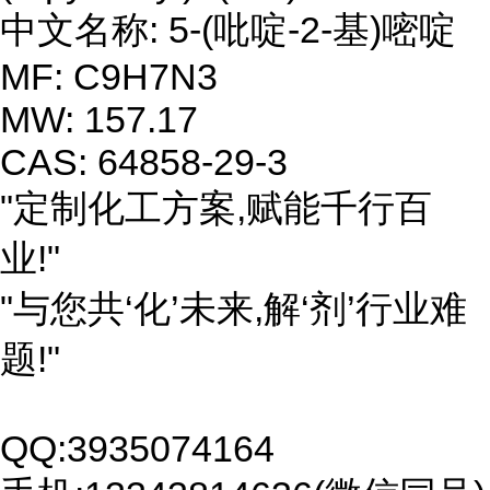
中文名称: 5-(吡啶-2-基)嘧啶
MF: C9H7N3
MW: 157.17
CAS: 64858-29-3
"定制化工方案,赋能千行百
业!"
"与您共‘化’未来,解‘剂’行业难
题!"
QQ:3935074164