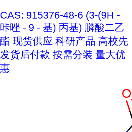
CAS: 915376-48-6 (3-(9H -
咔唑 - 9 - 基) 丙基) 膦酸二乙
酯 现货供应 科研产品 高校先
发货后付款 按需分装 量大优
惠