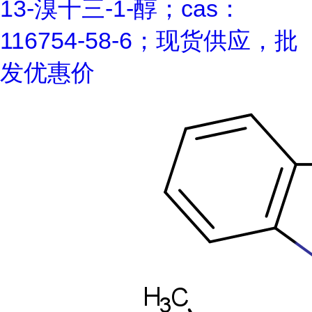
13-溴十三-1-醇；cas：
116754-58-6；现货供应，批
发优惠价