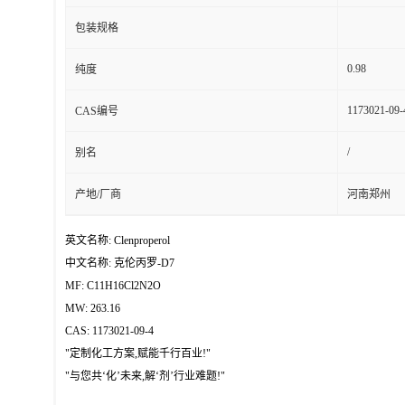
包装规格
0.98
纯度
1173021-09-
CAS编号
/
别名
产地/厂商
河南郑州
英文名称: Clenproperol
中文名称: 克伦丙罗-D7
MF: C11H16Cl2N2O
MW: 263.16
CAS: 1173021-09-4
"定制化工方案,赋能千行百业!"
"与您共‘化’未来,解‘剂’行业难题!"