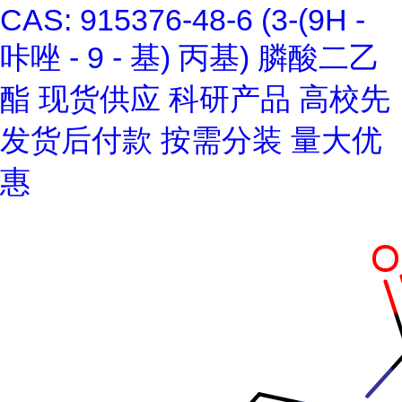
CAS: 915376-48-6 (3-(9H -
咔唑 - 9 - 基) 丙基) 膦酸二乙
酯 现货供应 科研产品 高校先
发货后付款 按需分装 量大优
惠