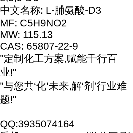
中文名称: L-脯氨酸-D3
MF: C5H9NO2
MW: 115.13
CAS: 65807-22-9
"定制化工方案,赋能千行百
业!"
"与您共‘化’未来,解‘剂’行业难
题!"
QQ:3935074164