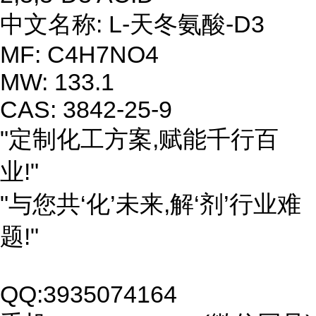
中文名称: L-天冬氨酸-D3
MF: C4H7NO4
MW: 133.1
CAS: 3842-25-9
"定制化工方案,赋能千行百
业!"
"与您共‘化’未来,解‘剂’行业难
题!"
QQ:3935074164