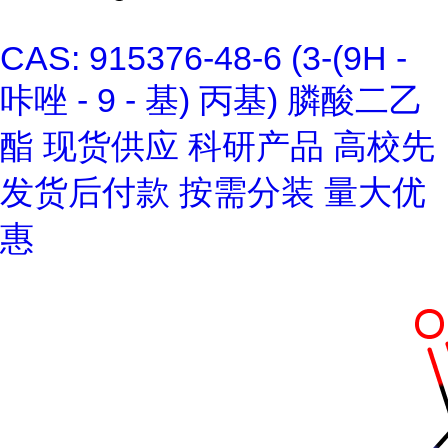
CAS: 915376-48-6 (3-(9H -
咔唑 - 9 - 基) 丙基) 膦酸二乙
酯 现货供应 科研产品 高校先
发货后付款 按需分装 量大优
惠