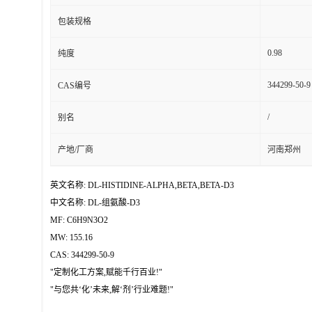
包装规格
0.98
纯度
344299-50-9
CAS编号
/
别名
产地/厂商
河南郑州
英文名称: DL-HISTIDINE-ALPHA,BETA,BETA-D3
中文名称: DL-组氨酸-D3
MF: C6H9N3O2
MW: 155.16
CAS: 344299-50-9
"定制化工方案,赋能千行百业!"
"与您共‘化’未来,解‘剂’行业难题!"