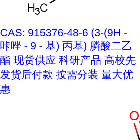
CAS: 915376-48-6 (3-(9H -
咔唑 - 9 - 基) 丙基) 膦酸二乙
酯 现货供应 科研产品 高校先
发货后付款 按需分装 量大优
惠