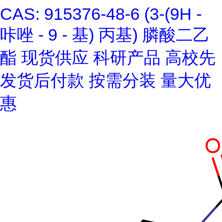
CAS: 915376-48-6 (3-(9H -
咔唑 - 9 - 基) 丙基) 膦酸二乙
酯 现货供应 科研产品 高校先
发货后付款 按需分装 量大优
惠