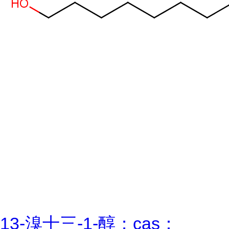
13-溴十三-1-醇；cas：