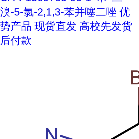
溴-5-氯-2,1,3-苯并噻二唑 优
势产品 现货直发 高校先发货
后付款