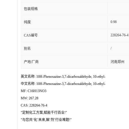
包装规格
0.98
纯度
228264-76-4
CAS编号
/
别名
产地/厂商
河南郑州
英文名称: 10H-Phenoxazine-3,7-dicarboxaldehyde, 10-ethyl-
中文名称: 10H-Phenoxazine-3,7-dicarboxaldehyde, 10-ethyl-
MF: C16H13NO3
MW: 267.28
CAS: 228264-76-4
"定制化工方案,赋能千行百业!"
"与您共‘化’未来,解‘剂’行业难题!"