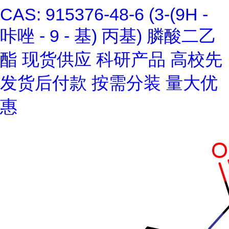
CAS: 915376-48-6 (3-(9H -
咔唑 - 9 - 基) 丙基) 膦酸二乙
酯 现货供应 科研产品 高校先
发货后付款 按需分装 量大优
惠