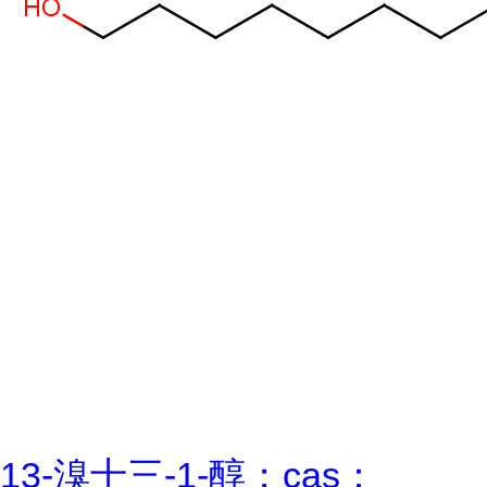
13-溴十三-1-醇；cas：