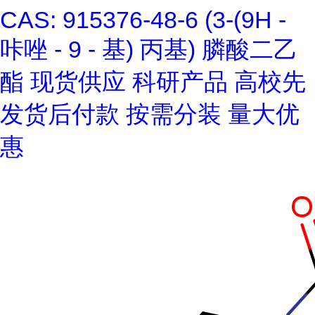
CAS: 915376-48-6 (3-(9H -
咔唑 - 9 - 基) 丙基) 膦酸二乙
酯 现货供应 科研产品 高校先
发货后付款 按需分装 量大优
惠