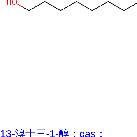
13-溴十三-1-醇；cas：