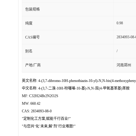
包装规格
0.98
纯度
2834093-08-
CAS编号
/
别名
产地/厂商
河南郑州
英文名称: 4-(3,7-dibromo-10H-phenothiazin-10-yl)-N,N-bis(4-methoxyphenyl)
中文名称: 4-(3,7-二溴-10H-吩噻嗪-10-基)-N,N-双(4-甲氧基苯基)苯胺
MF: C32H24Br2N2O2S
MW: 660.42
CAS: 2834093-08-0
"定制化工方案,赋能千行百业!"
"与您共‘化’未来,解‘剂’行业难题!"