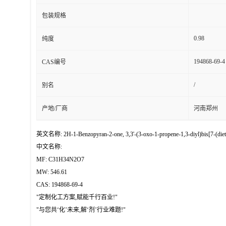
包装规格
0.98
纯度
194868-69-4
CAS编号
/
别名
产地/厂商
河南郑州
英文名称: 2H-1-Benzopyran-2-one, 3,3'-(3-oxo-1-propene-1,3-diyl)bis[7-(die
中文名称:
MF: C31H34N2O7
MW: 546.61
CAS: 194868-69-4
"定制化工方案,赋能千行百业!"
"与您共‘化’未来,解‘剂’行业难题!"