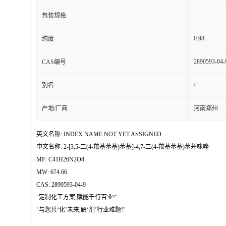
包装规格
0.98
纯度
2890593-04-
CAS编号
/
别名
产地/厂商
河南郑州
英文名称: INDEX NAME NOT YET ASSIGNED
中文名称: 2-[3,5-二(4-羧基苯基)苯基]-4,7-二(4-羧基苯基)苯并咪唑
MF: C41H26N2O8
MW: 674.66
CAS: 2890593-04-9
"定制化工方案,赋能千行百业!"
"与您共‘化’未来,解‘剂’行业难题!"