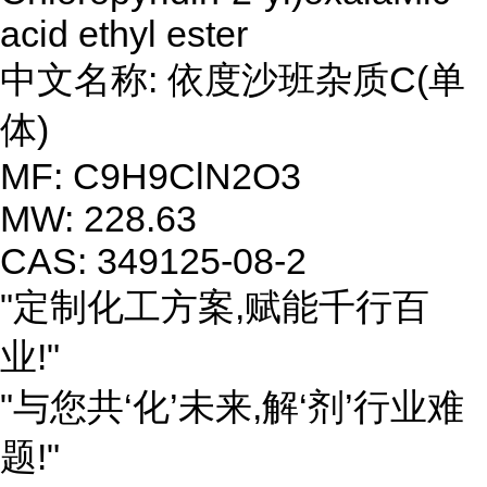
acid ethyl ester
中文名称: 依度沙班杂质C(单
体)
MF: C9H9ClN2O3
MW: 228.63
CAS: 349125-08-2
"定制化工方案,赋能千行百
业!"
"与您共‘化’未来,解‘剂’行业难
题!"