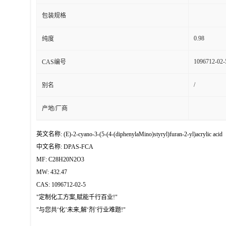
包装规格
0.98
纯度
1096712-02-
CAS编号
/
别名
产地/厂商
英文名称: (E)-2-cyano-3-(5-(4-(diphenylaMino)styryl)furan-2-yl)acrylic acid
中文名称: DPAS-FCA
MF: C28H20N2O3
MW: 432.47
CAS: 1096712-02-5
"定制化工方案,赋能千行百业!"
"与您共‘化’未来,解‘剂’行业难题!"