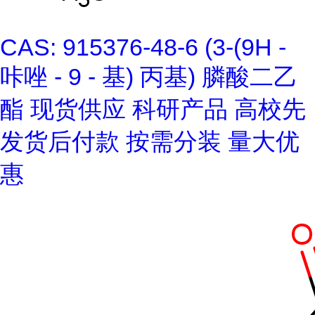
CAS: 915376-48-6 (3-(9H -
咔唑 - 9 - 基) 丙基) 膦酸二乙
酯 现货供应 科研产品 高校先
发货后付款 按需分装 量大优
惠