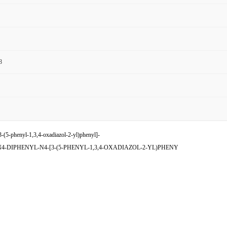
8
5-phenyl-1,3,4-oxadiazol-2-yl)phenyl]-
DIPHENYL-N4-[3-(5-PHENYL-1,3,4-OXADIAZOL-2-YL)PHENY