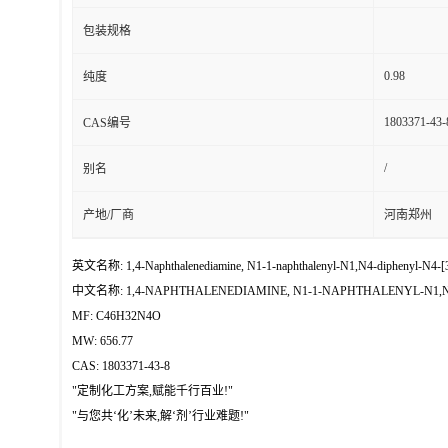
包装规格
0.98
纯度
1803371-43-
CAS编号
/
别名
产地/厂商
河南郑州
英文名称: 1,4-Naphthalenediamine, N1-1-naphthalenyl-N1,N4-diphenyl-N4-[3-(
中文名称: 1,4-NAPHTHALENEDIAMINE, N1-1-NAPHTHALENYL-N1,N4-
MF: C46H32N4O
MW: 656.77
CAS: 1803371-43-8
"定制化工方案,赋能千行百业!"
"与您共‘化’未来,解‘剂’行业难题!"