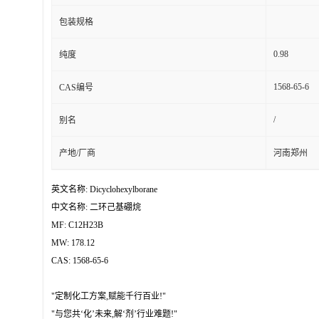
包装规格
0.98
纯度
1568-65-6
CAS编号
/
别名
产地/厂商
河南郑州
英文名称: Dicyclohexylborane
中文名称: 二环己基硼烷
MF: C12H23B
MW: 178.12
CAS: 1568-65-6
"定制化工方案,赋能千行百业!"
"与您共‘化’未来,解‘剂’行业难题!"