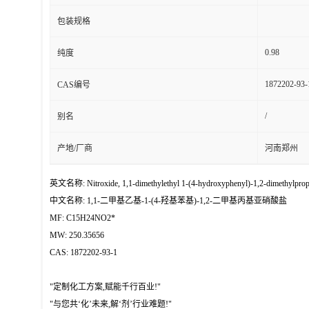
包装规格
0.98
纯度
1872202-93-
CAS编号
/
别名
产地/厂商
河南郑州
英文名称: Nitroxide, 1,1-dimethylethyl 1-(4-hydroxyphenyl)-1,2-dimethylprop
中文名称: 1,1-二甲基乙基-1-(4-羟基苯基)-1,2-二甲基丙基亚硝酸盐
MF: C15H24NO2*
MW: 250.35656
CAS: 1872202-93-1
"定制化工方案,赋能千行百业!"
"与您共‘化’未来,解‘剂’行业难题!"