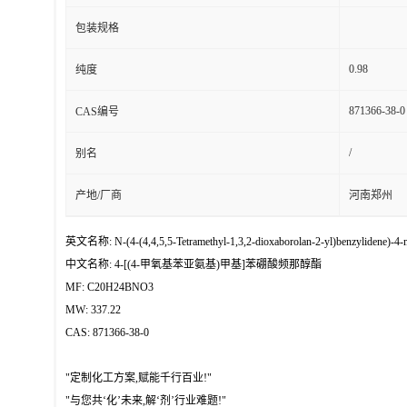
包装规格
0.98
纯度
871366-38-0
CAS编号
/
别名
产地/厂商
河南郑州
英文名称: N-(4-(4,4,5,5-Tetramethyl-1,3,2-dioxaborolan-2-yl)benzylidene)-4
中文名称: 4-[(4-甲氧基苯亚氨基)甲基]苯硼酸频那醇酯
MF: C20H24BNO3
MW: 337.22
CAS: 871366-38-0
"定制化工方案,赋能千行百业!"
"与您共‘化’未来,解‘剂’行业难题!"