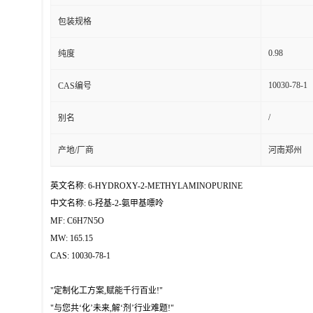
包装规格
0.98
纯度
10030-78-1
CAS编号
/
别名
产地/厂商
河南郑州
英文名称: 6-HYDROXY-2-METHYLAMINOPURINE
中文名称: 6-羟基-2-氨甲基嘌呤
MF: C6H7N5O
MW: 165.15
CAS: 10030-78-1
"定制化工方案,赋能千行百业!"
"与您共‘化’未来,解‘剂’行业难题!"