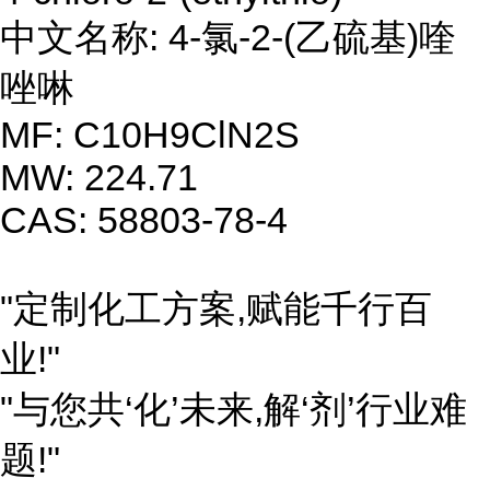
中文名称: 4-氯-2-(乙硫基)喹
唑啉
MF: C10H9ClN2S
MW: 224.71
CAS: 58803-78-4
"定制化工方案,赋能千行百
业!"
"与您共‘化’未来,解‘剂’行业难
题!"