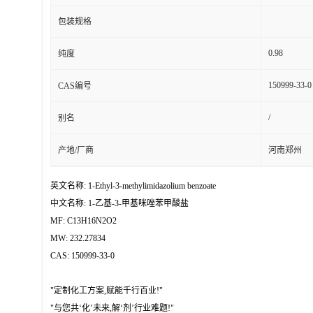
包装规格
0.98
纯度
150999-33-0
CAS编号
/
别名
产地/厂商
河南郑州
英文名称: 1-Ethyl-3-methylimidazolium benzoate
中文名称: 1-乙基-3-甲基咪唑苯甲酸盐
MF: C13H16N2O2
MW: 232.27834
CAS: 150999-33-0
"定制化工方案,赋能千行百业!"
"与您共‘化’未来,解‘剂’行业难题!"