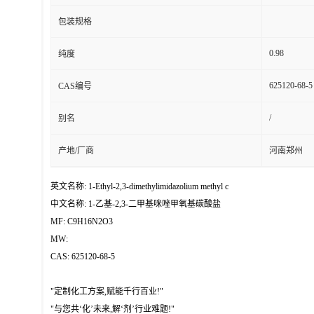
包装规格
0.98
纯度
625120-68-5
CAS编号
/
别名
产地/厂商
河南郑州
英文名称: 1-Ethyl-2,3-dimethylimidazolium methyl c
中文名称: 1-乙基-2,3-二甲基咪唑甲氧基碳酸盐
MF: C9H16N2O3
MW:
CAS: 625120-68-5
"定制化工方案,赋能千行百业!"
"与您共‘化’未来,解‘剂’行业难题!"