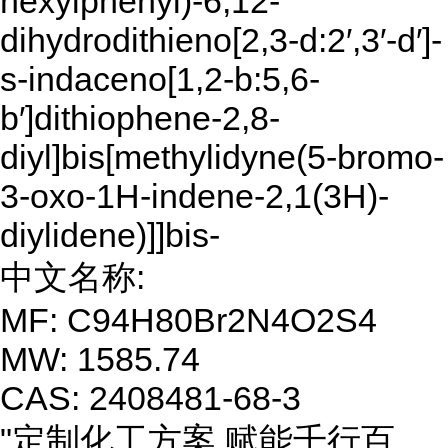
hexylphenyl)-6,12-
dihydrodithieno[2,3-d:2′,3′-d′]-
s-indaceno[1,2-b:5,6-
b′]dithiophene-2,8-
diyl]bis[methylidyne(5-bromo-
3-oxo-1H-indene-2,1(3H)-
diylidene)]]bis-
中文名称:
MF: C94H80Br2N4O2S4
MW: 1585.74
CAS: 2408481-68-3
"定制化工方案,赋能千行百