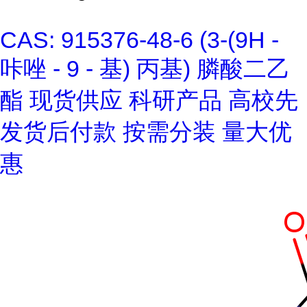
CAS: 915376-48-6 (3-(9H -
咔唑 - 9 - 基) 丙基) 膦酸二乙
酯 现货供应 科研产品 高校先
发货后付款 按需分装 量大优
惠