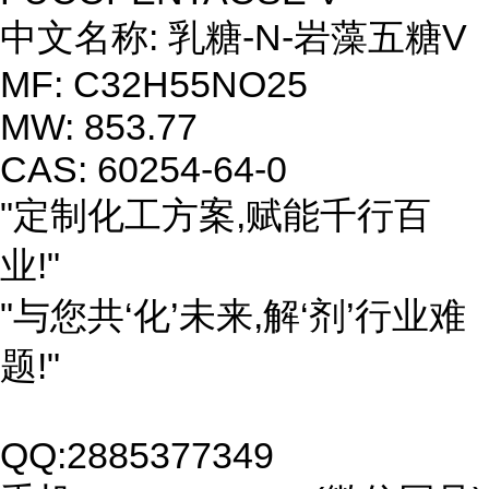
中文名称: 乳糖-N-岩藻五糖V
MF: C32H55NO25
MW: 853.77
CAS: 60254-64-0
"定制化工方案,赋能千行百
业!"
"与您共‘化’未来,解‘剂’行业难
题!"
QQ:2885377349