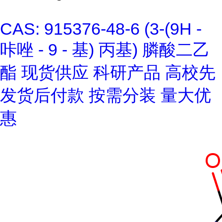
CAS: 915376-48-6 (3-(9H -
咔唑 - 9 - 基) 丙基) 膦酸二乙
酯 现货供应 科研产品 高校先
发货后付款 按需分装 量大优
惠