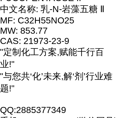
中文名称: 乳-N-岩藻五糖 Ⅱ
MF: C32H55NO25
MW: 853.77
CAS: 21973-23-9
"定制化工方案,赋能千行百
业!"
"与您共‘化’未来,解‘剂’行业难
题!"
QQ:2885377349