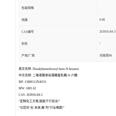
包装规格
0.98
纯度
263916-84-3
CAS编号
/
别名
产地/厂商
河南郑州
英文名称: Disialylmonofucosyl lacto-N-hexaose
中文名称: 二唾液酸单岩藻糖基乳糖-N-六糖
MF: C68H112N4O51
MW: 1801.62
CAS: 263916-84-3
"定制化工方案,赋能千行百业!"
"与您共‘化’未来,解‘剂’行业难题!"