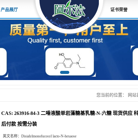
产品展厅
证书荣誉
您当前的位置：
网站
酸单岩藻糖基乳糖-N
CAS: 263916-84-3 二唾液酸单岩藻糖基乳糖-N-六糖 现货供
后付款 按需分装
英文名称：
Disialylmonofucosyl lacto-N-hexaose