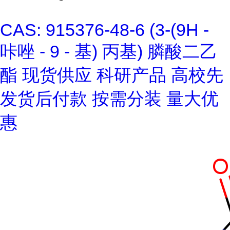
CAS: 915376-48-6 (3-(9H -
咔唑 - 9 - 基) 丙基) 膦酸二乙
酯 现货供应 科研产品 高校先
发货后付款 按需分装 量大优
惠