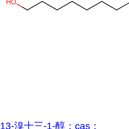
13-溴十三-1-醇；cas：