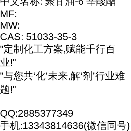
中文名称: 聚甘油-6 辛酸酯
MF:
MW:
CAS: 51033-35-3
"定制化工方案,赋能千行百
业!"
"与您共‘化’未来,解‘剂’行业难
题!"
QQ:2885377349
手机:13343814636(微信同号)