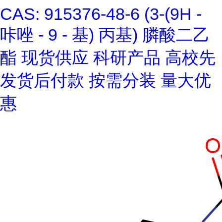
CAS: 915376-48-6 (3-(9H -
咔唑 - 9 - 基) 丙基) 膦酸二乙
酯 现货供应 科研产品 高校先
发货后付款 按需分装 量大优
惠