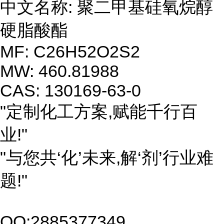
中文名称: 聚二甲基硅氧烷醇
硬脂酸酯
MF: C26H52O2S2
MW: 460.81988
CAS: 130169-63-0
"定制化工方案,赋能千行百
业!"
"与您共‘化’未来,解‘剂’行业难
题!"
QQ:2885377349