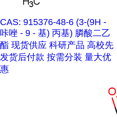
CAS: 915376-48-6 (3-(9H -
咔唑 - 9 - 基) 丙基) 膦酸二乙
酯 现货供应 科研产品 高校先
发货后付款 按需分装 量大优
惠