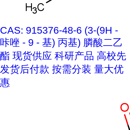
CAS: 915376-48-6 (3-(9H -
咔唑 - 9 - 基) 丙基) 膦酸二乙
酯 现货供应 科研产品 高校先
发货后付款 按需分装 量大优
惠