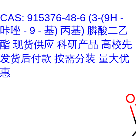
CAS: 915376-48-6 (3-(9H -
咔唑 - 9 - 基) 丙基) 膦酸二乙
酯 现货供应 科研产品 高校先
发货后付款 按需分装 量大优
惠