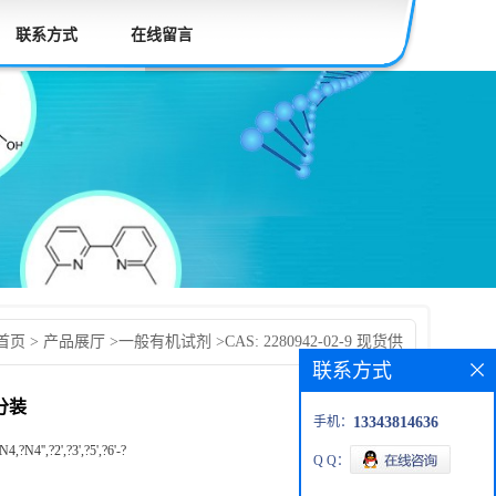
联系方式
在线留言
首页
>
产品展厅
>
一般有机试剂
>
CAS: 2280942-02-9 现货供
联系方式
发货后付款 按需分装
需分装
手机：
13343814636
4,?N4'',?2',?3',?5',?6'-?
Q Q：