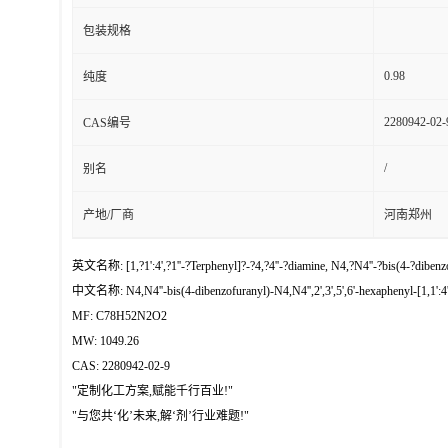
包装规格
0.98
纯度
2280942-02-
CAS编号
/
别名
产地/厂商
河南郑州
英文名称: [1,?1':4',?1''-?Terphenyl]?-?4,?4''-?diamine, N4,?N4''-?bis(4-?dibenzof
中文名称: N4,N4''-bis(4-dibenzofuranyl)-N4,N4'',2',3',5',6'-hexaphenyl-[1,1':4',1
MF: C78H52N2O2
MW: 1049.26
CAS: 2280942-02-9
"定制化工方案,赋能千行百业!"
"与您共‘化’未来,解‘剂’行业难题!"