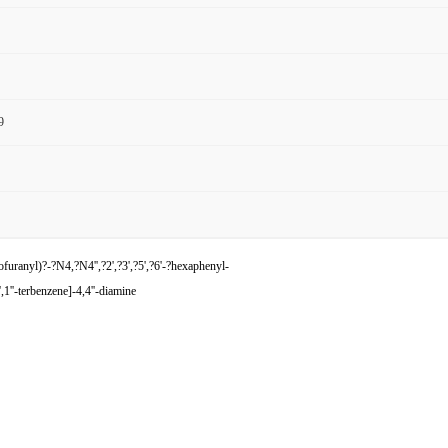
9
uranyl)?-?N4,?N4'',?2',?3',?5',?6'-?hexaphenyl-
''-terbenzene]-4,4''-diamine