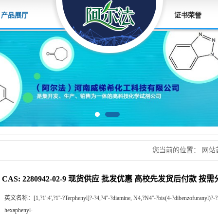
产品展厅
证书荣誉
您当前的位置：
网站
应 批发优惠 高校先
CAS: 2280942-02-9 现货供应 批发优惠 高校先发货后付款 按
英文名称：
[1,?1':4',?1''-?Terphenyl]?-?4,?4''-?diamine, N4,?N4''-?bis(4-?dibenzofuranyl)?-?N
hexaphenyl-