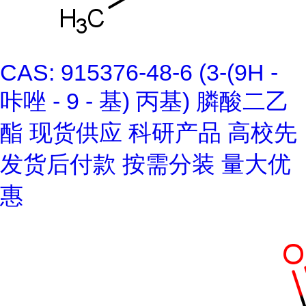
CAS: 915376-48-6 (3-(9H -
咔唑 - 9 - 基) 丙基) 膦酸二乙
酯 现货供应 科研产品 高校先
发货后付款 按需分装 量大优
惠