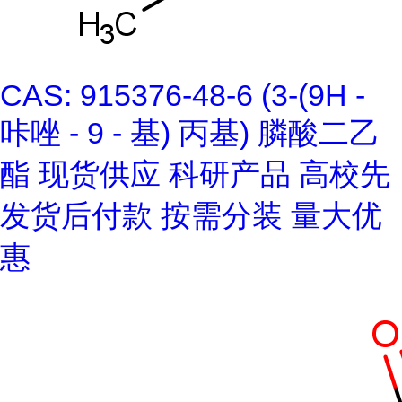
CAS: 915376-48-6 (3-(9H -
咔唑 - 9 - 基) 丙基) 膦酸二乙
酯 现货供应 科研产品 高校先
发货后付款 按需分装 量大优
惠