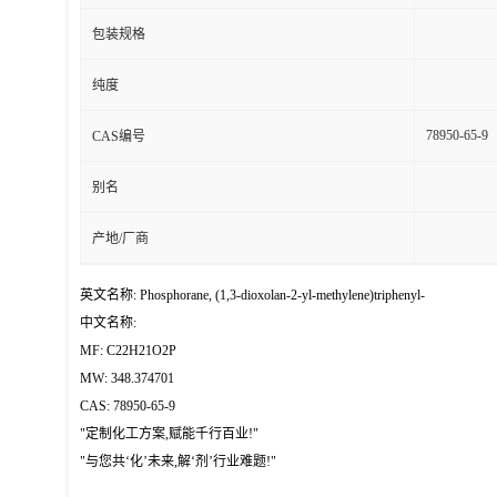
包装规格
纯度
78950-65-9
CAS编号
别名
产地/厂商
英文名称: Phosphorane, (1,3-dioxolan-2-yl-methylene)triphenyl-
中文名称:
MF: C22H21O2P
MW: 348.374701
CAS: 78950-65-9
"定制化工方案,赋能千行百业!"
"与您共‘化’未来,解‘剂’行业难题!"