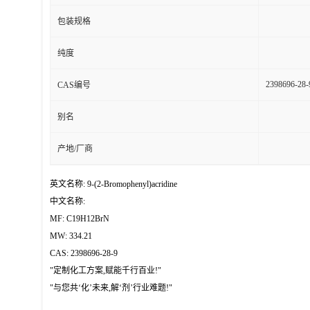
包装规格
纯度
2398696-28-
CAS编号
别名
产地/厂商
英文名称: 9-(2-Bromophenyl)acridine
中文名称:
MF: C19H12BrN
MW: 334.21
CAS: 2398696-28-9
"定制化工方案,赋能千行百业!"
"与您共‘化’未来,解‘剂’行业难题!"