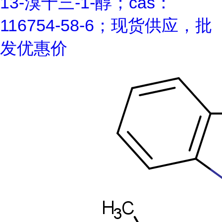
13-溴十三-1-醇；cas：
116754-58-6；现货供应，批
发优惠价