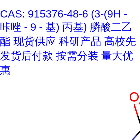
CAS: 915376-48-6 (3-(9H -
咔唑 - 9 - 基) 丙基) 膦酸二乙
酯 现货供应 科研产品 高校先
发货后付款 按需分装 量大优
惠