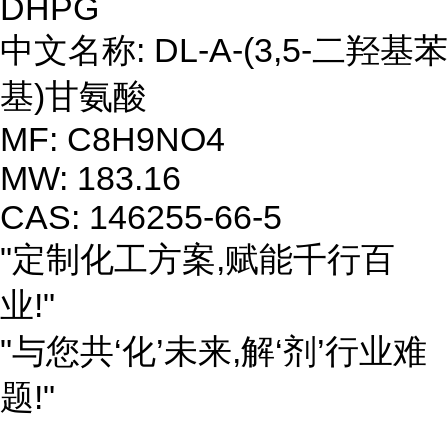
DHPG
中文名称: DL-Α-(3,5-二羟基苯
基)甘氨酸
MF: C8H9NO4
MW: 183.16
CAS: 146255-66-5
"定制化工方案,赋能千行百
业!"
"与您共‘化’未来,解‘剂’行业难
题!"