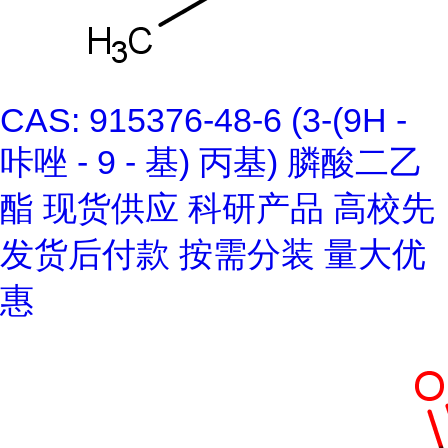
CAS: 915376-48-6 (3-(9H -
咔唑 - 9 - 基) 丙基) 膦酸二乙
酯 现货供应 科研产品 高校先
发货后付款 按需分装 量大优
惠