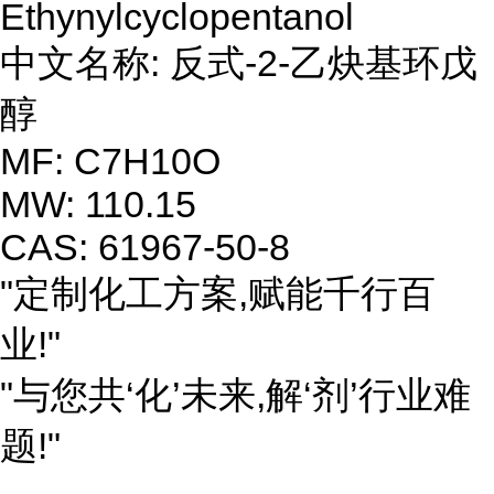
Ethynylcyclopentanol
中文名称: 反式-2-乙炔基环戊
醇
MF: C7H10O
MW: 110.15
CAS: 61967-50-8
"定制化工方案,赋能千行百
业!"
"与您共‘化’未来,解‘剂’行业难
题!"