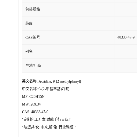
包装规格
纯度
40333-47-9
CAS编号
别名
产地/厂商
英文名称: Acridine, 9-(2-methylphenyl)-
中文名称: 9-(2-甲基苯基)吖啶
MF: C20H15N
MW: 269.34
CAS: 40333-47-9
"定制化工方案,赋能千行百业!"
"与您共‘化’未来,解‘剂’行业难题!"