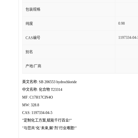
包装规格
0.98
纯度
1197334-04-
CAS编号
别名
产地/厂商
英文名称: SB 206553 hydrochloride
中文名称: 化合物 T23314
MF: C17H17ClN4O
MW: 328.8
CAS: 1197334-04-5
"定制化工方案,赋能千行百业!"
"与您共‘化’未来,解‘剂’行业难题!"