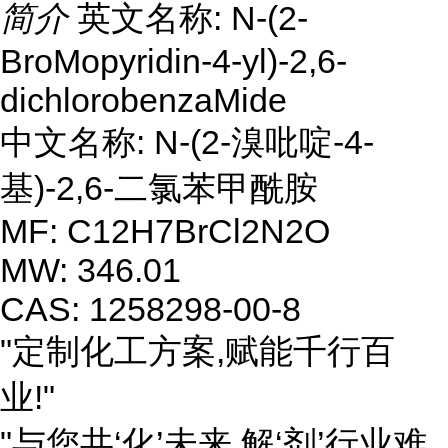
简介
英文名称: N-(2-
BroMopyridin-4-yl)-2,6-
dichlorobenzaMide
中文名称: N-(2-溴吡啶-4-
基)-2,6-二氯苯甲酰胺
MF: C12H7BrCl2N2O
MW: 346.01
CAS: 1258298-00-8
"定制化工方案,赋能千行百
业!"
"与您共‘化’未来,解‘剂’行业难