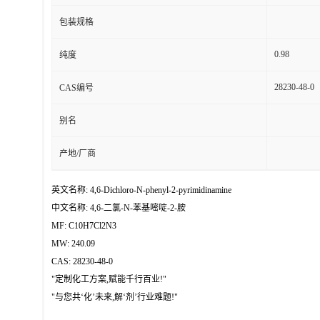
包装规格
0.98
纯度
28230-48-0
CAS编号
别名
产地/厂商
英文名称: 4,6-Dichloro-N-phenyl-2-pyrimidinamine
中文名称: 4,6-二氯-N-苯基嘧啶-2-胺
MF: C10H7Cl2N3
MW: 240.09
CAS: 28230-48-0
"定制化工方案,赋能千行百业!"
"与您共‘化’未来,解‘剂’行业难题!"